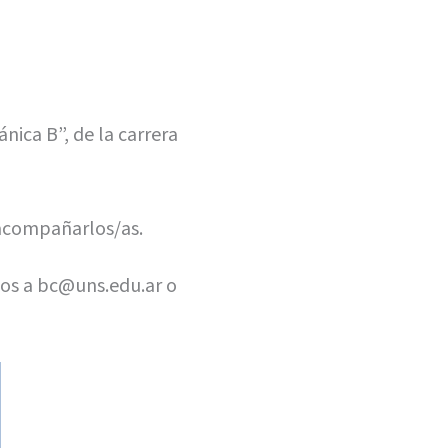
ica B”, de la carrera
 acompañarlos/as.
rnos a bc@uns.edu.ar o